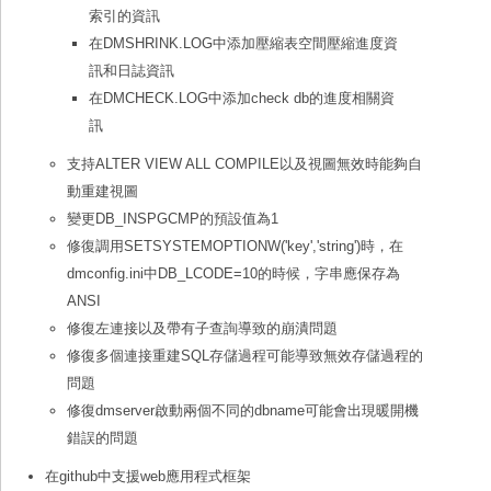
索引的資訊
在DMSHRINK.LOG中添加壓縮表空間壓縮進度資
訊和日誌資訊
在DMCHECK.LOG中添加check db的進度相關資
訊
支持ALTER VIEW ALL COMPILE以及視圖無效時能夠自
動重建視圖
變更DB_INSPGCMP的預設值為1
修復調用SETSYSTEMOPTIONW('key','string')時，在
dmconfig.ini中DB_LCODE=10的時候，字串應保存為
ANSI
修復左連接以及帶有子查詢導致的崩潰問題
修復多個連接重建SQL存儲過程可能導致無效存儲過程的
問題
修復dmserver啟動兩個不同的dbname可能會出現暖開機
錯誤的問題
在github中支援web應用程式框架