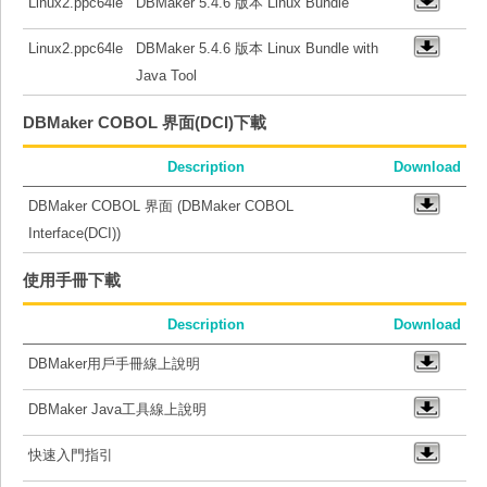
Linux2.ppc64le
DBMaker 5.4.6 版本 Linux Bundle
Linux2.ppc64le
DBMaker 5.4.6 版本 Linux Bundle with
Java Tool
DBMaker COBOL 界面(DCI)下載
Description
Download
DBMaker COBOL 界面 (DBMaker COBOL
Interface(DCI))
使用手冊下載
Description
Download
DBMaker用戶手冊線上說明
DBMaker Java工具線上說明
快速入門指引